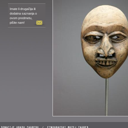
Imate li drugačija ili
dodatna saznanja o
ovom predmetu,
pišite nam!