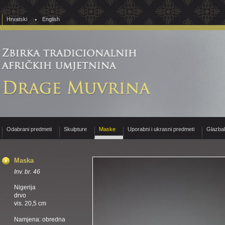
Hrvatski
English
Odabrani predmeti
Skulpture
Maske
Uporabni i ukrasni predmeti
Glazba
Maska
Inv. br. 46
Nigerija
drvo
vis. 20,5 cm
Namjena: obredna