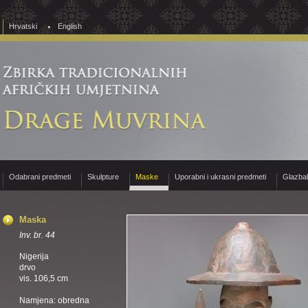
Hrvatski
English
Odabrani predmeti
Skulpture
Maske
Uporabni i ukrasni predmeti
Glazba
Maska
Inv. br. 44
Nigerija
drvo
vis. 106,5 cm
Namjena: obredna