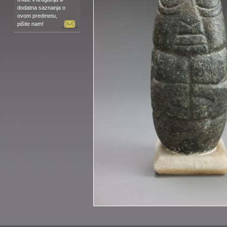
dodatna saznanja o
ovom predmetu,
pišite nam!