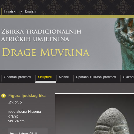
Hrvatski
English
Odabrani predmeti
Skulpture
Maske
Uporabni i ukrasni predmeti
Glazba
Figura ljudskog lika
Inv. br. 5
jugoistočna Nigerija
granit
vis. 24 cm
Imate li drugačija ili